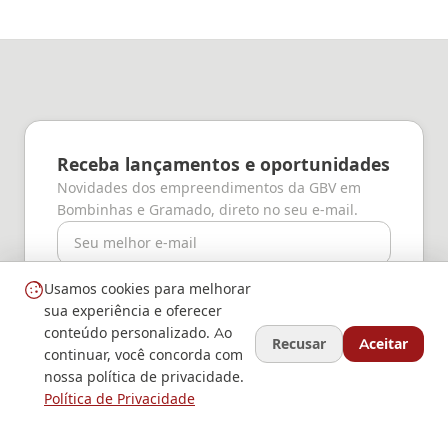
Receba lançamentos e oportunidades
Novidades dos empreendimentos da GBV em
Bombinhas e Gramado, direto no seu e-mail.
E-mail
Quero receber
Usamos cookies para melhorar
sua experiência e oferecer
Concordo em receber comunicações da GBV (você pode
conteúdo personalizado. Ao
cancelar a qualquer momento).
Recusar
Aceitar
continuar, você concorda com
nossa política de privacidade.
Política de Privacidade