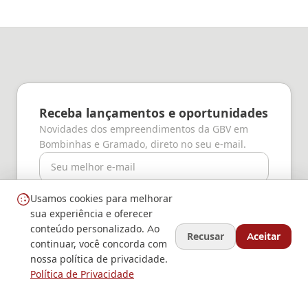
Receba lançamentos e oportunidades
Novidades dos empreendimentos da GBV em
Bombinhas e Gramado, direto no seu e-mail.
E-mail
Quero receber
Usamos cookies para melhorar
sua experiência e oferecer
Concordo em receber comunicações da GBV (você pode
conteúdo personalizado. Ao
cancelar a qualquer momento).
Recusar
Aceitar
continuar, você concorda com
nossa política de privacidade.
Política de Privacidade